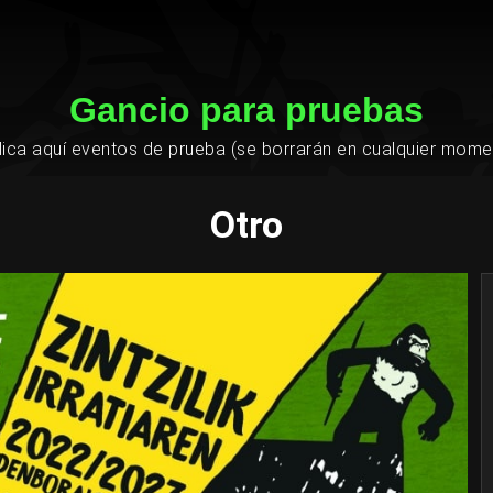
Gancio para pruebas
lica aquí eventos de prueba (se borrarán en cualquier mome
Otro