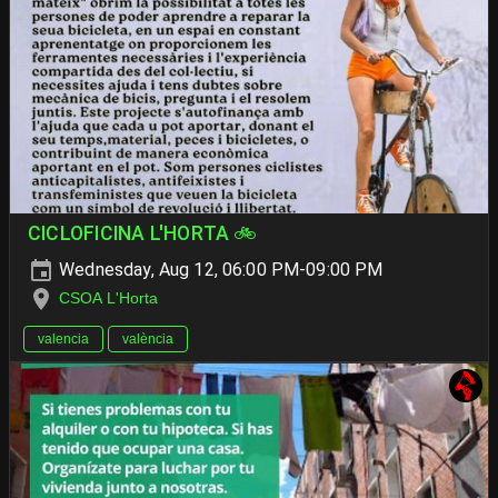
CICLOFICINA L'HORTA 🚲
Wednesday, Aug 12, 06:00 PM-09:00 PM
CSOA L'Horta
valencia
valència