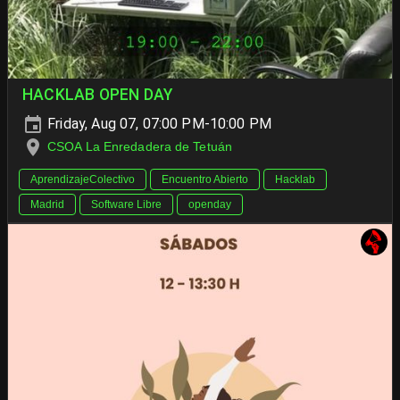
HACKLAB OPEN DAY
Friday, Aug 07, 07:00 PM-10:00 PM
CSOA La Enredadera de Tetuán
AprendizajeColectivo
Encuentro Abierto
Hacklab
Madrid
Software Libre
openday