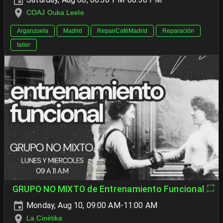
COAJ Ouka Leele
Arganzuela
Madrid
RepairCaféMadrid
Reparación
taller
GRUPO NO MIXTO de Entrenamiento Funcional
Monday, Aug 10, 09:00 AM-11:00 AM
La Cinètika